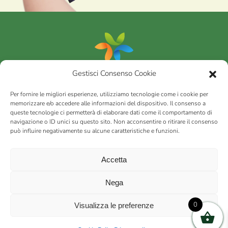
Gestisci Consenso Cookie
Portfolio
Per fornire le migliori esperienze, utilizziamo tecnologie come i cookie per
memorizzare e/o accedere alle informazioni del dispositivo. Il consenso a
queste tecnologie ci permetterà di elaborare dati come il comportamento di
AGRICOM
s.r.l.
navigazione o ID unici su questo sito. Non acconsentire o ritirare il consenso
può influire negativamente su alcune caratteristiche e funzioni.
via Montalbano 65 51100 Case Nuove di Masiano (PT) | codice
fiscale - partita IVA n. 01078860473 | Capitale sociale 60.200,00
Int. versato | Repertorio Economico Amministrativo C.C.I.A.A. di
Accetta
Pistoia n. 117066
sitemap
Privacy policy
Cookies (EU)
Nega
0
Visualizza le preferenze