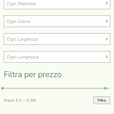
Filtra per prezzo
Prezzo:
€ 0
—
€ 200
Filtra
Prezzo
Prezzo
Min
Max