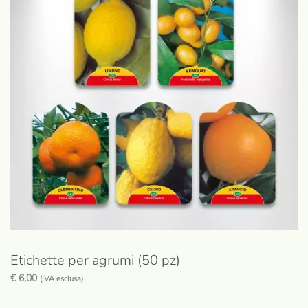
Etichette per agrumi (50 pz)
€
6,00
(IVA esclusa)
Questo