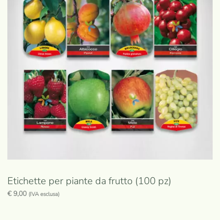
Le
opzioni
possono
essere
scelte
nella
pagina
del
prodotto
Etichette per piante da frutto (100 pz)
€
9,00
(IVA esclusa)
Questo