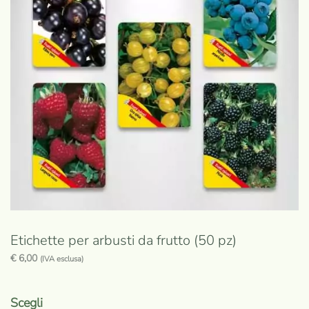
opzioni
possono
essere
scelte
nella
pagina
del
prodotto
Etichette per arbusti da frutto (50 pz)
€
6,00
(IVA esclusa)
Questo
prodotto
Scegli