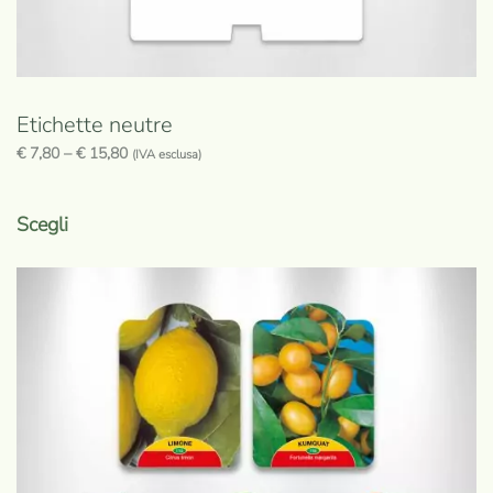
Etichette neutre
€
7,80
–
€
15,80
(IVA esclusa)
Questo
prodotto
Scegli
ha
più
varianti.
Le
opzioni
possono
essere
scelte