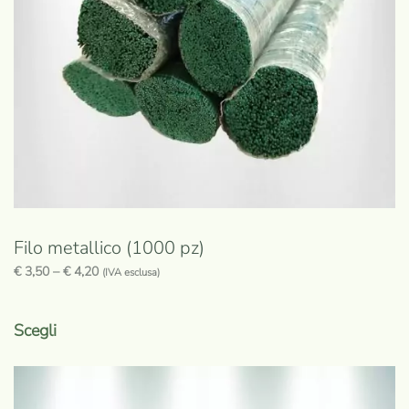
scelte
nella
pagina
del
prodotto
Filo metallico (1000 pz)
€
3,50
–
€
4,20
(IVA esclusa)
Questo
prodotto
Scegli
ha
più
varianti.