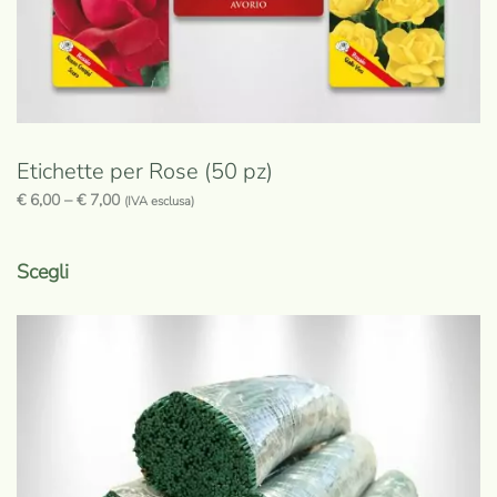
prodotto
Etichette per Rose (50 pz)
€
6,00
–
€
7,00
(IVA esclusa)
Questo
prodotto
Scegli
ha
più
varianti.
Le
opzioni
possono
essere