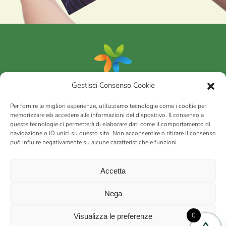
Gestisci Consenso Cookie
Portfolio
Per fornire le migliori esperienze, utilizziamo tecnologie come i cookie per
memorizzare e/o accedere alle informazioni del dispositivo. Il consenso a
queste tecnologie ci permetterà di elaborare dati come il comportamento di
AGRICOM
s.r.l.
navigazione o ID unici su questo sito. Non acconsentire o ritirare il consenso
può influire negativamente su alcune caratteristiche e funzioni.
via Montalbano 65 51100 Case Nuove di Masiano (PT) | codice
fiscale - partita IVA n. 01078860473 | Capitale sociale 60.200,00
Int. versato | Repertorio Economico Amministrativo C.C.I.A.A. di
Accetta
Pistoia n. 117066
sitemap
Privacy policy
Cookies (EU)
Nega
0
Visualizza le preferenze