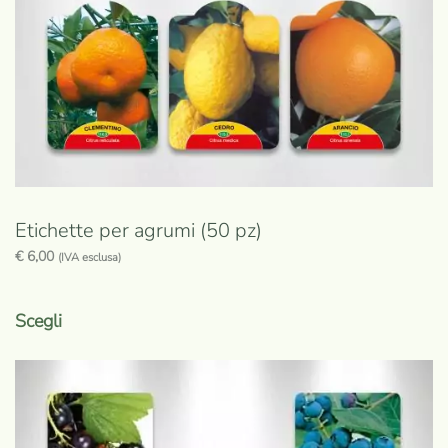
nella
pagina
del
prodotto
Etichette per agrumi (50 pz)
€
6,00
(IVA esclusa)
Questo
prodotto
Scegli
ha
più
varianti.
Le