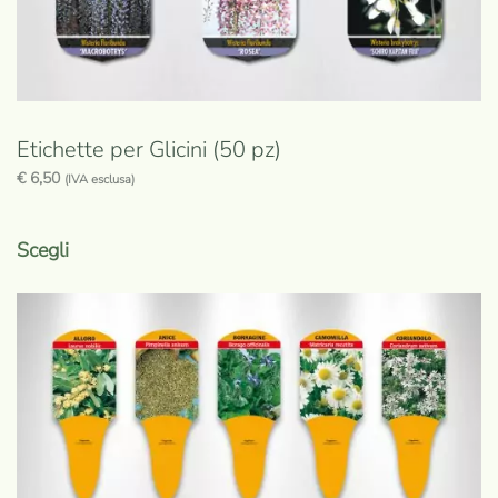
Etichette per Glicini (50 pz)
€
6,50
(IVA esclusa)
Questo
prodotto
Scegli
ha
più
varianti.
Le
opzioni
possono
essere
scelte