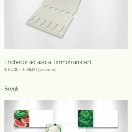
pagina
del
prodotto
Etichette ad asola Termotransfert
€
52,00
–
€
68,00
(IVA esclusa)
Questo
prodotto
Scegli
ha
più
varianti.
Le
opzioni