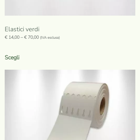
Elastici verdi
€
14,00
–
€
70,00
(IVA esclusa)
Questo
prodotto
Scegli
ha
più
varianti.
Le
opzioni
possono
essere
scelte
nella