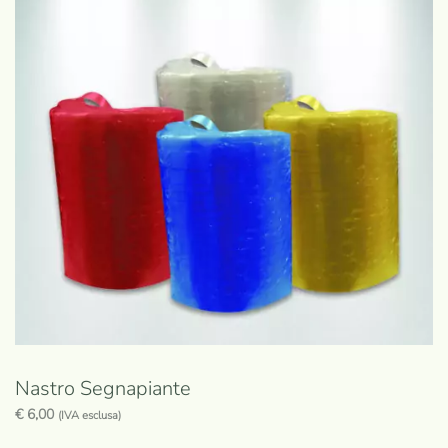
Le
opzioni
possono
essere
scelte
nella
pagina
del
prodotto
Nastro Segnapiante
€
6,00
(IVA esclusa)