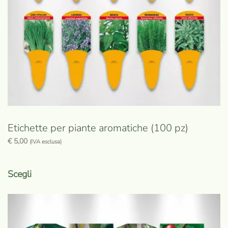
nella
pagina
del
prodotto
Etichette per piante aromatiche (100 pz)
€
5,00
(IVA esclusa)
Questo
prodotto
Scegli
ha
più
varianti.