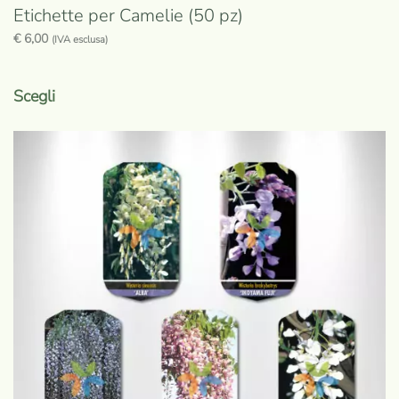
Etichette per Camelie (50 pz)
€
6,00
(IVA esclusa)
Questo
prodotto
Scegli
ha
più
varianti.
Le
opzioni
possono
essere
scelte
nella
pagina
del
prodotto