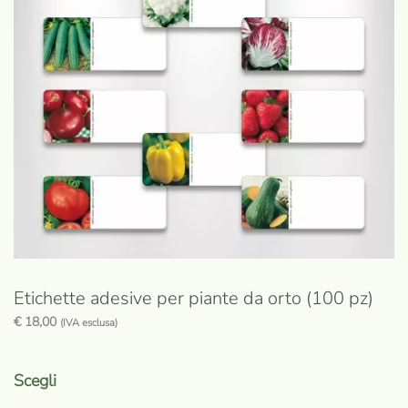
possono
essere
scelte
nella
pagina
del
prodotto
Etichette adesive per piante da orto (100 pz)
€
18,00
(IVA esclusa)
Questo
prodotto
Scegli
ha