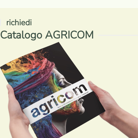
Min
Max
richiedi
Catalogo AGRICOM