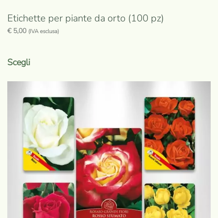
Etichette per piante da orto (100 pz)
€
5,00
(IVA esclusa)
Questo
prodotto
Scegli
ha
più
varianti.
Le
opzioni
possono
essere
scelte
nella
pagina
del