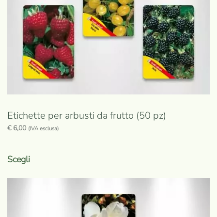
nella
pagina
del
prodotto
Etichette per arbusti da frutto (50 pz)
€
6,00
(IVA esclusa)
Questo
prodotto
Scegli
ha
più
varianti.
Le