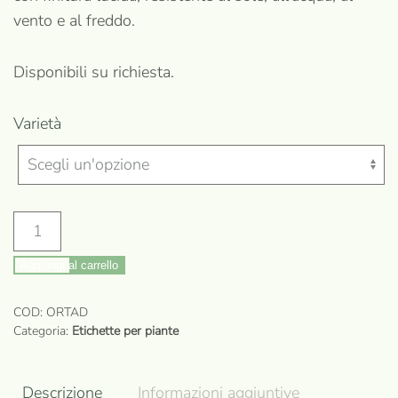
vento e al freddo.
Disponibili su richiesta.
Varietà
Etichette
adesive
Aggiungi al carrello
per
piante
COD:
ORTAD
da
Categoria:
Etichette per piante
orto
(100
Descrizione
Informazioni aggiuntive
pz)