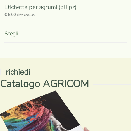
Etichette per agrumi (50 pz)
€
6,00
(IVA esclusa)
Questo
prodotto
Scegli
ha
più
varianti.
Le
richiedi
opzioni
Catalogo AGRICOM
possono
essere
scelte
nella
pagina
del