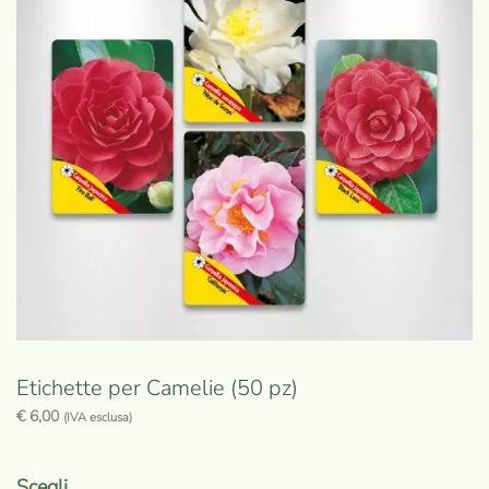
opzioni
possono
essere
scelte
nella
pagina
del
prodotto
Etichette per Camelie (50 pz)
€
6,00
(IVA esclusa)
Questo
prodotto
Scegli