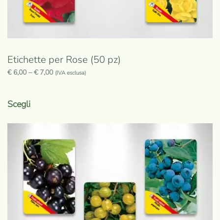
Etichette per Rose (50 pz)
€
6,00
–
€
7,00
(IVA esclusa)
Questo
prodotto
Scegli
ha
più
varianti.
Le
opzioni
possono
essere
scelte