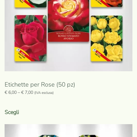
Etichette per Rose (50 pz)
€
6,00
–
€
7,00
(IVA esclusa)
Questo
prodotto
Scegli
ha
più
varianti.