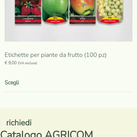
del
prodotto
Etichette per piante da frutto (100 pz)
€
9,00
(IVA esclusa)
Questo
prodotto
Scegli
ha
più
varianti.
Le
richiedi
opzioni
Catalogo AGRICOM
possono