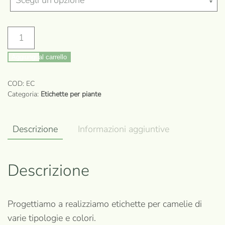
Etichette
per
Aggiungi al carrello
Camelie
(50
COD:
EC
pz)
Categoria:
Etichette per piante
quantità
Descrizione
Informazioni aggiuntive
Descrizione
Progettiamo a realizziamo etichette per camelie di
varie tipologie e colori.