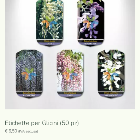
Le
opzioni
possono
essere
scelte
nella
pagina
del
prodotto
Etichette per Glicini (50 pz)
€
6,50
(IVA esclusa)