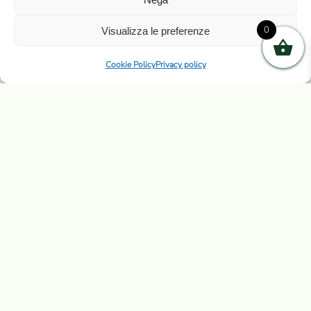
DISTURBARE
0
Visualizza le preferenze
Cookie Policy
Privacy policy
I
cartelli non disturbare
per porte o door hanger, quei
tag da appendere fuori della porta, sono molto
utilizzati nelle strutture ricettive come hotel, Bed and
breakfast, agriturismi.
Sono un ottimo
strumento per lasciare un messaggio
chiaro
e intuitivo.
La funzione maggiormente conosciuta è quelle di
utilizzarli per segnalare o meno la presenza in camera
da parte dei clienti al personale di servizi
o. Possono