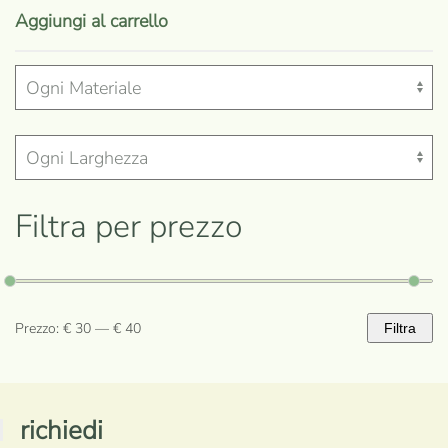
Aggiungi al carrello
Filtra per prezzo
Prezzo:
€ 30
—
€ 40
Filtra
Prezzo
Prezzo
Min
Max
richiedi