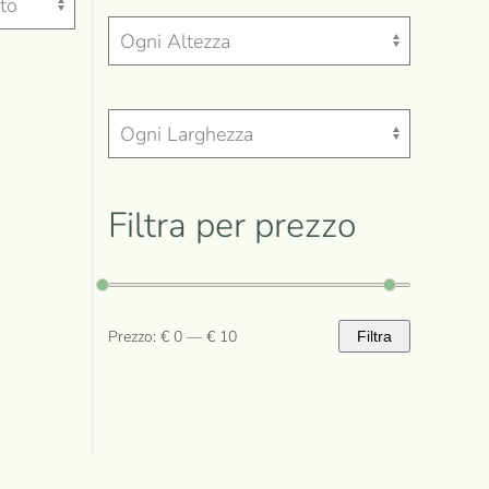
Filtra per prezzo
Prezzo:
€ 0
—
€ 10
Filtra
Prezzo
Prezzo
Min
Max