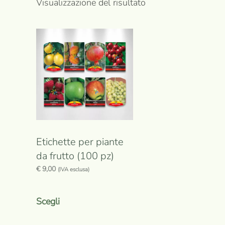
Visualizzazione del risultato
Etichette per piante
da frutto (100 pz)
€
9,00
(IVA esclusa)
Questo
prodotto
Scegli
ha