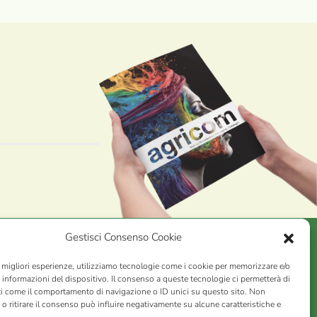
Gestisci Consenso Cookie
e migliori esperienze, utilizziamo tecnologie come i cookie per memorizzare e/o
AGRICOM
s.r.l.
 informazioni del dispositivo. Il consenso a queste tecnologie ci permetterà di
ti come il comportamento di navigazione o ID unici su questo sito. Non
VA n. 01078860473 | Capitale sociale 60.200,00 Int. versato |
o ritirare il consenso può influire negativamente su alcune caratteristiche e
rio Economico Amministrativo C.C.I.A.A. di Pistoia n. 117066