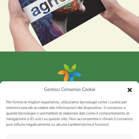
Gestisci Consenso Cookie
Portfolio
Per fornire le migliori esperienze, utilizziamo tecnologie come i cookie per
memorizzare e/o accedere alle informazioni del dispositivo. Il consenso a
queste tecnologie ci permetterà di elaborare dati come il comportamento di
AGRICOM
s.r.l.
navigazione o ID unici su questo sito. Non acconsentire o ritirare il consenso
può influire negativamente su alcune caratteristiche e funzioni.
via Montalbano 65 51100 Case Nuove di Masiano (PT) | codice
fiscale - partita IVA n. 01078860473 | Capitale sociale 60.200,00