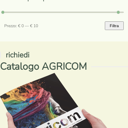
Prezzo:
€ 0
—
€ 10
Filtra
Prezzo
Prezzo
Min
Max
richiedi
Catalogo AGRICOM