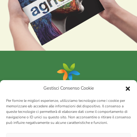
Gestisci Consenso Cookie
Portfolio
Per fornire le migliori esperienze, utilizziamo tecnologie come i cookie per
memorizzare e/o accedere alle informazioni del dispositivo. Il consenso a
queste tecnologie ci permetterà di elaborare dati come il comportamento di
AGRICOM
s.r.l.
navigazione o ID unici su questo sito. Non acconsentire o ritirare il consenso
può influire negativamente su alcune caratteristiche e funzioni.
via Montalbano 65 51100 Case Nuove di Masiano (PT) | codice
fiscale - partita IVA n. 01078860473 | Capitale sociale 60.200,00