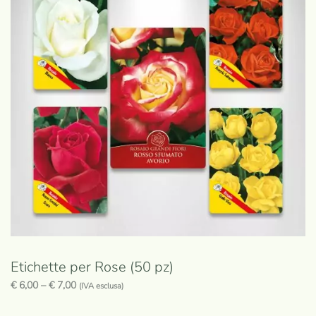
Etichette per Rose (50 pz)
€
6,00
–
€
7,00
(IVA esclusa)
Questo