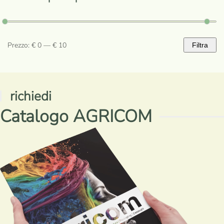
Prezzo:
€ 0
—
€ 10
Filtra
Prezzo
Prezzo
Min
Max
richiedi
Catalogo AGRICOM