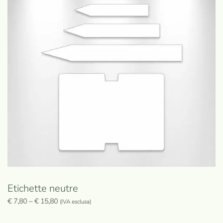
Etichette neutre
€
7,80
–
€
15,80
(IVA esclusa)
Questo