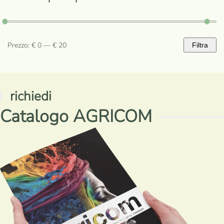
Prezzo:
€ 0
—
€ 20
Filtra
Prezzo
Prezzo
Min
Max
richiedi
Catalogo AGRICOM