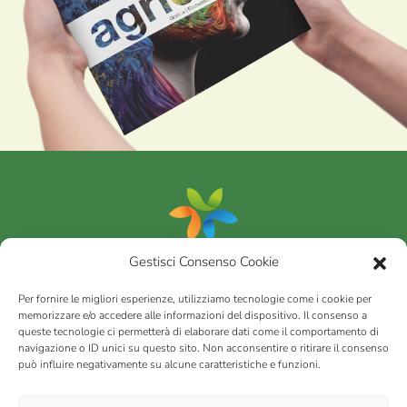
Gestisci Consenso Cookie
Portfolio
Per fornire le migliori esperienze, utilizziamo tecnologie come i cookie per
memorizzare e/o accedere alle informazioni del dispositivo. Il consenso a
queste tecnologie ci permetterà di elaborare dati come il comportamento di
AGRICOM
s.r.l.
navigazione o ID unici su questo sito. Non acconsentire o ritirare il consenso
può influire negativamente su alcune caratteristiche e funzioni.
via Montalbano 65 51100 Case Nuove di Masiano (PT) | codice
fiscale - partita IVA n. 01078860473 | Capitale sociale 60.200,00