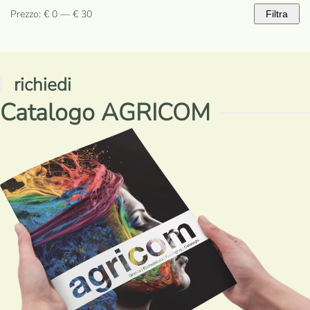
Prezzo:
€ 0
—
€ 30
Filtra
Prezzo
Prezzo
Min
Max
richiedi
Catalogo AGRICOM