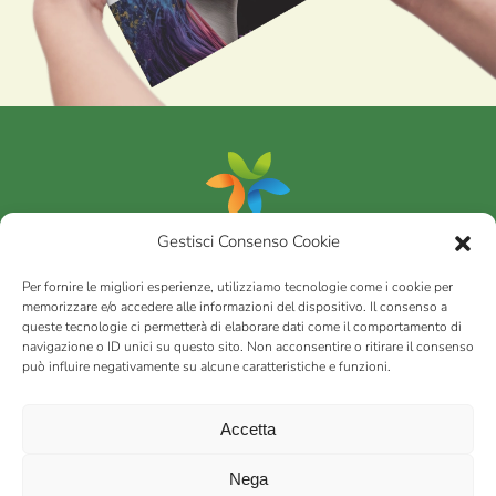
Gestisci Consenso Cookie
Portfolio
Per fornire le migliori esperienze, utilizziamo tecnologie come i cookie per
memorizzare e/o accedere alle informazioni del dispositivo. Il consenso a
queste tecnologie ci permetterà di elaborare dati come il comportamento di
AGRICOM
s.r.l.
navigazione o ID unici su questo sito. Non acconsentire o ritirare il consenso
può influire negativamente su alcune caratteristiche e funzioni.
via Montalbano 65 51100 Case Nuove di Masiano (PT) | codice
fiscale - partita IVA n. 01078860473 | Capitale sociale 60.200,00
Int. versato | Repertorio Economico Amministrativo C.C.I.A.A. di
Accetta
Pistoia n. 117066
sitemap
Privacy policy
Cookies (EU)
Nega