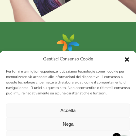
Gestisci Consenso Cookie
Portfolio
Per fornire le migliori esperienze, utilizziamo tecnologie come i cookie per
memorizzare e/o accedere alle informazioni del dispositivo. Il consenso a
queste tecnologie ci permetterà di elaborare dati come il comportamento di
AGRICOM
s.r.l.
navigazione o ID unici su questo sito. Non acconsentire o ritirare il consenso
può influire negativamente su alcune caratteristiche e funzioni.
via Montalbano 65 51100 Case Nuove di Masiano (PT) | codice
fiscale - partita IVA n. 01078860473 | Capitale sociale 60.200,00
Int. versato | Repertorio Economico Amministrativo C.C.I.A.A. di
Accetta
Pistoia n. 117066
sitemap
Privacy policy
Cookies (EU)
Nega