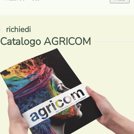
Prezzo
Prezzo
Min
Max
richiedi
Catalogo AGRICOM