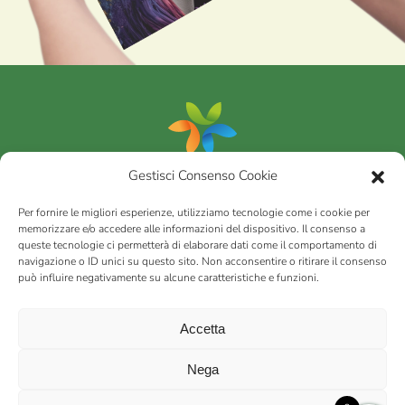
Gestisci Consenso Cookie
Portfolio
Per fornire le migliori esperienze, utilizziamo tecnologie come i cookie per
memorizzare e/o accedere alle informazioni del dispositivo. Il consenso a
queste tecnologie ci permetterà di elaborare dati come il comportamento di
AGRICOM
s.r.l.
navigazione o ID unici su questo sito. Non acconsentire o ritirare il consenso
può influire negativamente su alcune caratteristiche e funzioni.
via Montalbano 65 51100 Case Nuove di Masiano (PT) | codice
fiscale - partita IVA n. 01078860473 | Capitale sociale 60.200,00
Int. versato | Repertorio Economico Amministrativo C.C.I.A.A. di
Accetta
Pistoia n. 117066
sitemap
Privacy policy
Cookies (EU)
Nega