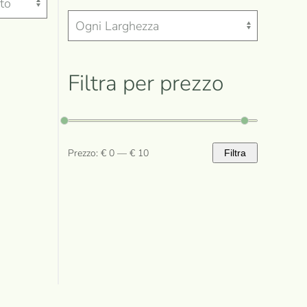
Filtra per prezzo
Prezzo:
€ 0
—
€ 10
Filtra
Prezzo
Prezzo
Min
Max