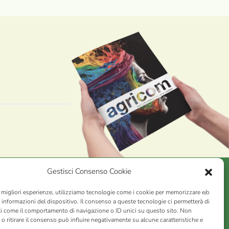
Gestisci Consenso Cookie
e migliori esperienze, utilizziamo tecnologie come i cookie per memorizzare e/o
AGRICOM
s.r.l.
 informazioni del dispositivo. Il consenso a queste tecnologie ci permetterà di
ti come il comportamento di navigazione o ID unici su questo sito. Non
VA n. 01078860473 | Capitale sociale 60.200,00 Int. versato |
o ritirare il consenso può influire negativamente su alcune caratteristiche e
rio Economico Amministrativo C.C.I.A.A. di Pistoia n. 117066