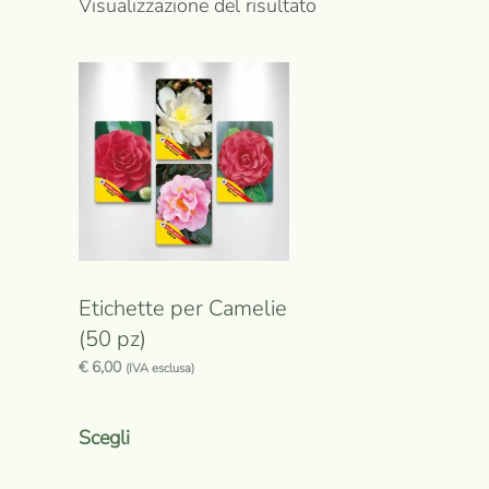
Visualizzazione del risultato
Etichette per Camelie
(50 pz)
€
6,00
(IVA esclusa)
Questo
prodotto
Scegli
ha