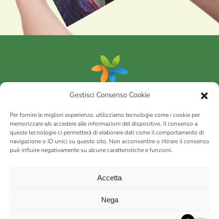
Gestisci Consenso Cookie
Portfolio
Per fornire le migliori esperienze, utilizziamo tecnologie come i cookie per
memorizzare e/o accedere alle informazioni del dispositivo. Il consenso a
queste tecnologie ci permetterà di elaborare dati come il comportamento di
AGRICOM
s.r.l.
navigazione o ID unici su questo sito. Non acconsentire o ritirare il consenso
può influire negativamente su alcune caratteristiche e funzioni.
via Montalbano 65 51100 Case Nuove di Masiano (PT) | codice
fiscale - partita IVA n. 01078860473 | Capitale sociale 60.200,00
Int. versato | Repertorio Economico Amministrativo C.C.I.A.A. di
Accetta
Pistoia n. 117066
sitemap
Privacy policy
Cookies (EU)
Nega