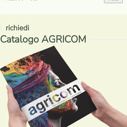
Prezzo
Prezzo
Min
Max
richiedi
Catalogo AGRICOM