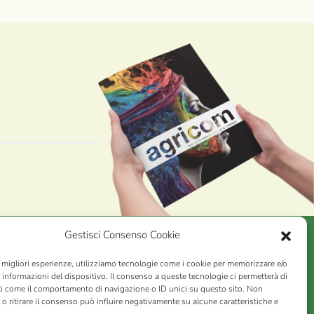
Gestisci Consenso Cookie
e migliori esperienze, utilizziamo tecnologie come i cookie per memorizzare e/o
AGRICOM
s.r.l.
 informazioni del dispositivo. Il consenso a queste tecnologie ci permetterà di
ti come il comportamento di navigazione o ID unici su questo sito. Non
VA n. 01078860473 | Capitale sociale 60.200,00 Int. versato |
o ritirare il consenso può influire negativamente su alcune caratteristiche e
rio Economico Amministrativo C.C.I.A.A. di Pistoia n. 117066