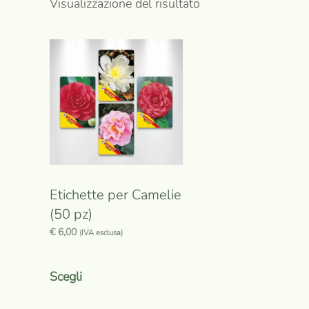
Visualizzazione del risultato
Etichette per Camelie
(50 pz)
€
6,00
(IVA esclusa)
Questo
prodotto
Scegli
ha