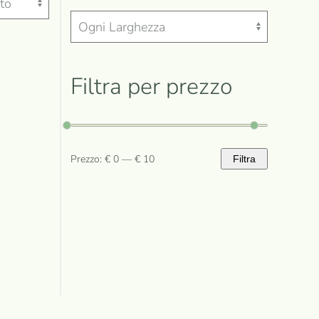
Filtra per prezzo
Prezzo:
€ 0
—
€ 10
Filtra
Prezzo
Prezzo
Min
Max