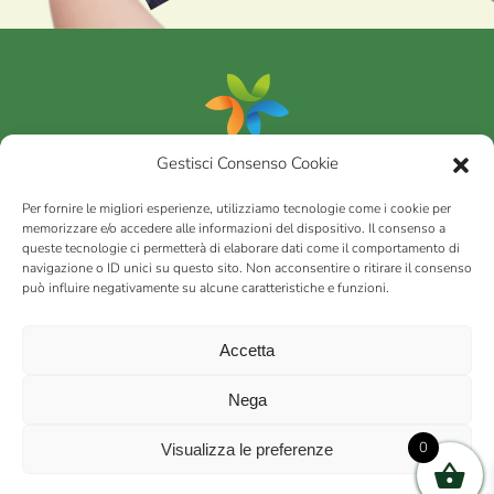
Gestisci Consenso Cookie
Portfolio
Per fornire le migliori esperienze, utilizziamo tecnologie come i cookie per
memorizzare e/o accedere alle informazioni del dispositivo. Il consenso a
queste tecnologie ci permetterà di elaborare dati come il comportamento di
AGRICOM
s.r.l.
navigazione o ID unici su questo sito. Non acconsentire o ritirare il consenso
può influire negativamente su alcune caratteristiche e funzioni.
via Montalbano 65 51100 Case Nuove di Masiano (PT) | codice
fiscale - partita IVA n. 01078860473 | Capitale sociale 60.200,00
Int. versato | Repertorio Economico Amministrativo C.C.I.A.A. di
Accetta
Pistoia n. 117066
sitemap
Privacy policy
Cookies (EU)
Nega
0
Visualizza le preferenze