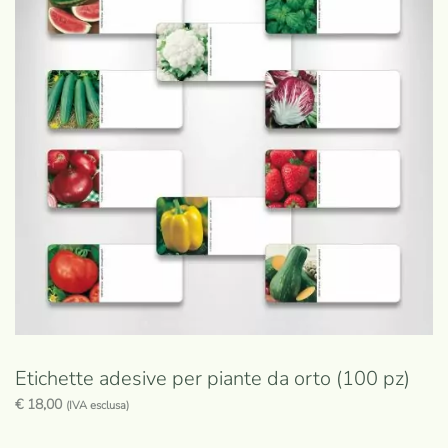
Etichette adesive per piante da orto (100 pz)
€
18,00
(IVA esclusa)
Questo