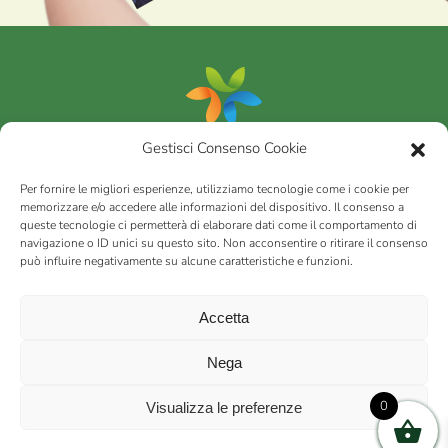
Gestisci Consenso Cookie
Portfolio
Per fornire le migliori esperienze, utilizziamo tecnologie come i cookie per
memorizzare e/o accedere alle informazioni del dispositivo. Il consenso a
queste tecnologie ci permetterà di elaborare dati come il comportamento di
AGRICOM
s.r.l.
navigazione o ID unici su questo sito. Non acconsentire o ritirare il consenso
può influire negativamente su alcune caratteristiche e funzioni.
via Montalbano 65 51100 Case Nuove di Masiano (PT) | codice
fiscale - partita IVA n. 01078860473 | Capitale sociale 60.200,00
Int. versato | Repertorio Economico Amministrativo C.C.I.A.A. di
Accetta
Pistoia n. 117066
sitemap
Privacy policy
Cookies (EU)
Nega
0
Visualizza le preferenze