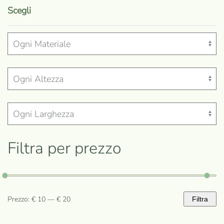
prodotto
Scegli
ha
più
varianti.
Le
opzioni
possono
essere
scelte
nella
Filtra per prezzo
pagina
del
prodotto
Prezzo:
€ 10
—
€ 20
Filtra
Prezzo
Prezzo
Min
Max