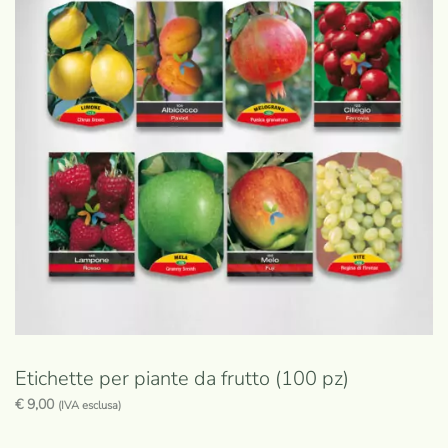
Etichette per piante da frutto (100 pz)
€
9,00
(IVA esclusa)
Questo