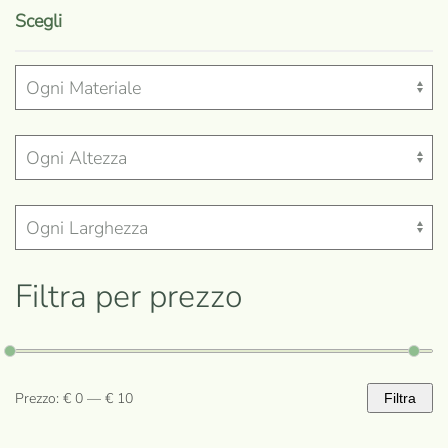
prodotto
Scegli
ha
più
varianti.
Le
opzioni
possono
essere
scelte
nella
Filtra per prezzo
pagina
del
prodotto
Prezzo:
€ 0
—
€ 10
Filtra
Prezzo
Prezzo
Min
Max