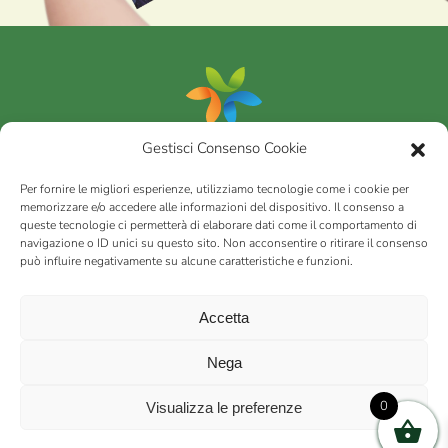
Gestisci Consenso Cookie
Portfolio
Per fornire le migliori esperienze, utilizziamo tecnologie come i cookie per
memorizzare e/o accedere alle informazioni del dispositivo. Il consenso a
queste tecnologie ci permetterà di elaborare dati come il comportamento di
AGRICOM
s.r.l.
navigazione o ID unici su questo sito. Non acconsentire o ritirare il consenso
può influire negativamente su alcune caratteristiche e funzioni.
via Montalbano 65 51100 Case Nuove di Masiano (PT) | codice
fiscale - partita IVA n. 01078860473 | Capitale sociale 60.200,00
Int. versato | Repertorio Economico Amministrativo C.C.I.A.A. di
Accetta
Pistoia n. 117066
sitemap
Privacy policy
Cookies (EU)
Nega
0
Visualizza le preferenze