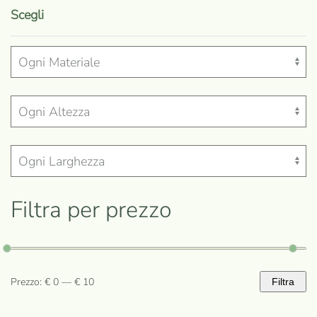
prodotto
Scegli
ha
più
varianti.
Le
opzioni
possono
essere
scelte
nella
Filtra per prezzo
pagina
del
prodotto
Prezzo:
€ 0
—
€ 10
Filtra
Prezzo
Prezzo
Min
Max