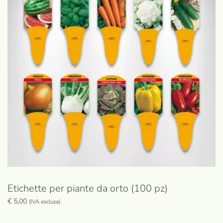
Etichette per piante da orto (100 pz)
€
5,00
(IVA esclusa)
Questo