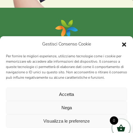
Gestisci Consenso Cookie
Portfolio
Per fornire le migliori esperienze, utilizziamo tecnologie come i cookie per
memorizzare e/o accedere alle informazioni del dispositivo. Il consenso a
queste tecnologie ci permetterà di elaborare dati come il comportamento di
AGRICOM
s.r.l.
navigazione o ID unici su questo sito. Non acconsentire o ritirare il consenso
può influire negativamente su alcune caratteristiche e funzioni.
via Montalbano 65 51100 Case Nuove di Masiano (PT) | codice
fiscale - partita IVA n. 01078860473 | Capitale sociale 60.200,00
Int. versato | Repertorio Economico Amministrativo C.C.I.A.A. di
Accetta
Pistoia n. 117066
sitemap
Privacy policy
Cookies (EU)
Nega
0
Visualizza le preferenze