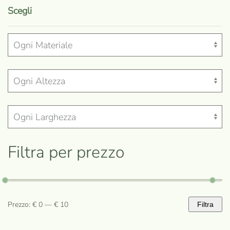
prodotto
Scegli
ha
più
varianti.
Le
opzioni
possono
essere
scelte
nella
Filtra per prezzo
pagina
del
prodotto
Prezzo:
€ 0
—
€ 10
Filtra
Prezzo
Prezzo
Min
Max