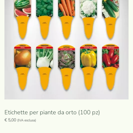
Etichette per piante da orto (100 pz)
€
5,00
(IVA esclusa)
Questo