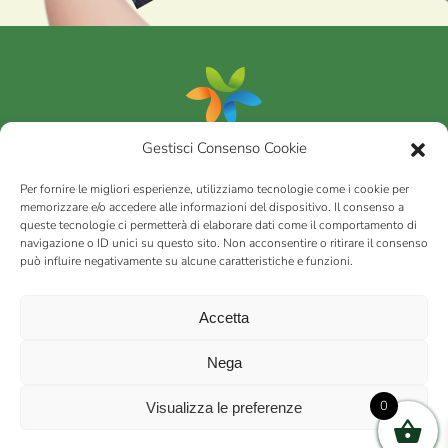
Gestisci Consenso Cookie
Portfolio
Per fornire le migliori esperienze, utilizziamo tecnologie come i cookie per
memorizzare e/o accedere alle informazioni del dispositivo. Il consenso a
queste tecnologie ci permetterà di elaborare dati come il comportamento di
AGRICOM
s.r.l.
navigazione o ID unici su questo sito. Non acconsentire o ritirare il consenso
può influire negativamente su alcune caratteristiche e funzioni.
via Montalbano 65 51100 Case Nuove di Masiano (PT) | codice
fiscale - partita IVA n. 01078860473 | Capitale sociale 60.200,00
Int. versato | Repertorio Economico Amministrativo C.C.I.A.A. di
Accetta
Pistoia n. 117066
sitemap
Privacy policy
Cookies (EU)
Nega
0
Visualizza le preferenze