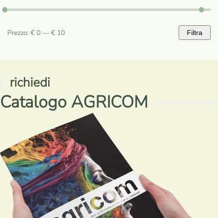
prodotto
Prezzo:
€ 0
—
€ 10
Filtra
Prezzo
Prezzo
Min
Max
richiedi
Catalogo AGRICOM