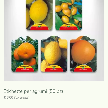
Etichette per agrumi (50 pz)
€
6,00
(IVA esclusa)
Questo