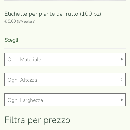
Etichette per piante da frutto (100 pz)
€
9,00
(IVA esclusa)
Questo
prodotto
Scegli
ha
più
varianti.
Le
opzioni
possono
essere
scelte
nella
Filtra per prezzo
pagina
del