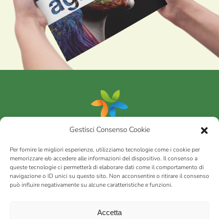
Gestisci Consenso Cookie
Portfolio
Per fornire le migliori esperienze, utilizziamo tecnologie come i cookie per
memorizzare e/o accedere alle informazioni del dispositivo. Il consenso a
queste tecnologie ci permetterà di elaborare dati come il comportamento di
AGRICOM
s.r.l.
navigazione o ID unici su questo sito. Non acconsentire o ritirare il consenso
può influire negativamente su alcune caratteristiche e funzioni.
via Montalbano 65 51100 Case Nuove di Masiano (PT) | codice
fiscale - partita IVA n. 01078860473 | Capitale sociale 60.200,00
Int. versato | Repertorio Economico Amministrativo C.C.I.A.A. di
Accetta
Pistoia n. 117066