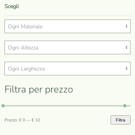
prodotto
Scegli
ha
più
varianti.
Le
opzioni
possono
essere
scelte
nella
Filtra per prezzo
pagina
del
prodotto
Prezzo:
€ 0
—
€ 10
Filtra
Prezzo
Prezzo
Min
Max