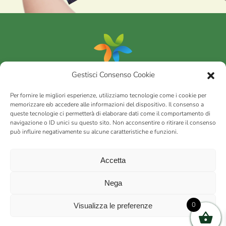
Gestisci Consenso Cookie
Portfolio
Per fornire le migliori esperienze, utilizziamo tecnologie come i cookie per
memorizzare e/o accedere alle informazioni del dispositivo. Il consenso a
queste tecnologie ci permetterà di elaborare dati come il comportamento di
AGRICOM
s.r.l.
navigazione o ID unici su questo sito. Non acconsentire o ritirare il consenso
può influire negativamente su alcune caratteristiche e funzioni.
via Montalbano 65 51100 Case Nuove di Masiano (PT) | codice
fiscale - partita IVA n. 01078860473 | Capitale sociale 60.200,00
Int. versato | Repertorio Economico Amministrativo C.C.I.A.A. di
Accetta
Pistoia n. 117066
sitemap
Privacy policy
Cookies (EU)
Nega
0
Visualizza le preferenze