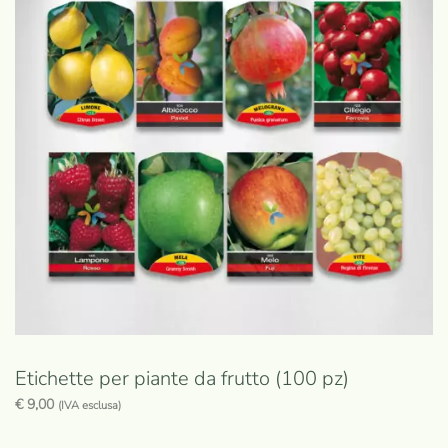
Etichette per piante da frutto (100 pz)
€
9,00
(IVA esclusa)
Questo