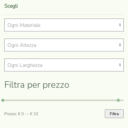
prodotto
Scegli
ha
più
varianti.
Le
opzioni
possono
essere
scelte
nella
Filtra per prezzo
pagina
del
prodotto
Prezzo:
€ 0
—
€ 10
Filtra
Prezzo
Prezzo
Min
Max