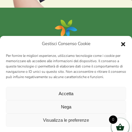
Gestisci Consenso Cookie
Portfolio
Per fornire le migliori esperienze, utilizziamo tecnologie come i cookie per
memorizzare e/o accedere alle informazioni del dispositivo. Il consenso a
queste tecnologie ci permetterà di elaborare dati come il comportamento di
AGRICOM
s.r.l.
navigazione o ID unici su questo sito. Non acconsentire o ritirare il consenso
può influire negativamente su alcune caratteristiche e funzioni.
via Montalbano 65 51100 Case Nuove di Masiano (PT) | codice
fiscale - partita IVA n. 01078860473 | Capitale sociale 60.200,00
Int. versato | Repertorio Economico Amministrativo C.C.I.A.A. di
Accetta
Pistoia n. 117066
sitemap
Privacy policy
Cookies (EU)
Nega
0
Visualizza le preferenze