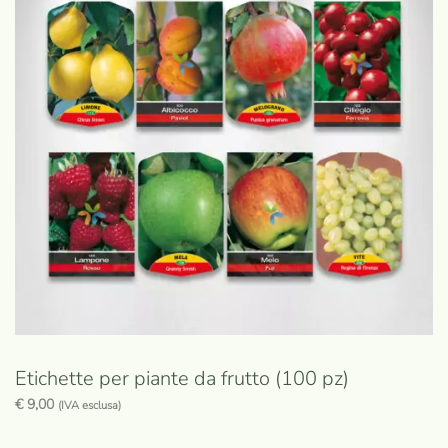
Etichette per piante da frutto (100 pz)
€
9,00
(IVA esclusa)
Questo