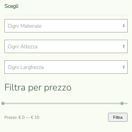
prodotto
Scegli
ha
più
varianti.
Le
opzioni
possono
essere
scelte
nella
Filtra per prezzo
pagina
del
prodotto
Prezzo:
€ 0
—
€ 10
Filtra
Prezzo
Prezzo
Min
Max