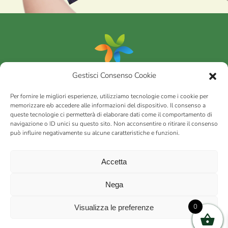
Gestisci Consenso Cookie
Portfolio
Per fornire le migliori esperienze, utilizziamo tecnologie come i cookie per
memorizzare e/o accedere alle informazioni del dispositivo. Il consenso a
queste tecnologie ci permetterà di elaborare dati come il comportamento di
AGRICOM
s.r.l.
navigazione o ID unici su questo sito. Non acconsentire o ritirare il consenso
può influire negativamente su alcune caratteristiche e funzioni.
via Montalbano 65 51100 Case Nuove di Masiano (PT) | codice
fiscale - partita IVA n. 01078860473 | Capitale sociale 60.200,00
Int. versato | Repertorio Economico Amministrativo C.C.I.A.A. di
Accetta
Pistoia n. 117066
sitemap
Privacy policy
Cookies (EU)
Nega
0
Visualizza le preferenze