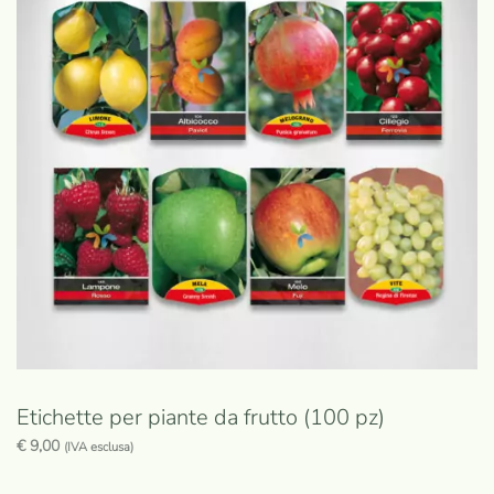
Etichette per piante da frutto (100 pz)
€
9,00
(IVA esclusa)
Questo