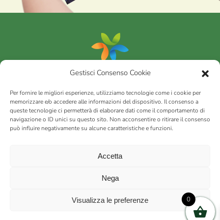
Gestisci Consenso Cookie
Portfolio
Per fornire le migliori esperienze, utilizziamo tecnologie come i cookie per
memorizzare e/o accedere alle informazioni del dispositivo. Il consenso a
queste tecnologie ci permetterà di elaborare dati come il comportamento di
AGRICOM
s.r.l.
navigazione o ID unici su questo sito. Non acconsentire o ritirare il consenso
può influire negativamente su alcune caratteristiche e funzioni.
via Montalbano 65 51100 Case Nuove di Masiano (PT) | codice
fiscale - partita IVA n. 01078860473 | Capitale sociale 60.200,00
Int. versato | Repertorio Economico Amministrativo C.C.I.A.A. di
Accetta
Pistoia n. 117066
sitemap
Privacy policy
Cookies (EU)
Nega
0
Visualizza le preferenze