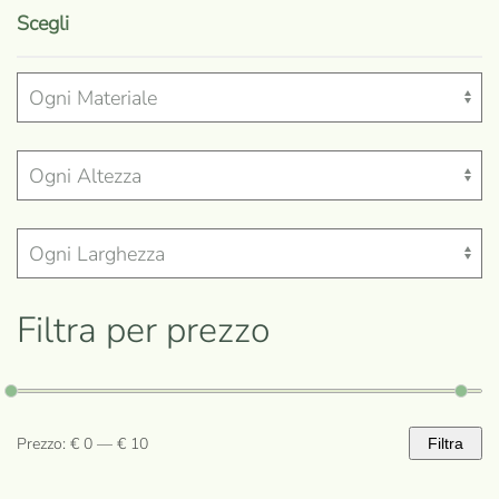
prodotto
Scegli
ha
più
varianti.
Le
opzioni
possono
essere
scelte
nella
Filtra per prezzo
pagina
del
prodotto
Prezzo:
€ 0
—
€ 10
Filtra
Prezzo
Prezzo
Min
Max