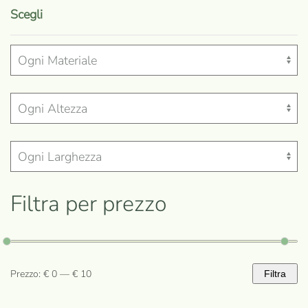
prodotto
Scegli
ha
più
varianti.
Le
opzioni
possono
essere
scelte
nella
Filtra per prezzo
pagina
del
prodotto
Prezzo:
€ 0
—
€ 10
Filtra
Prezzo
Prezzo
Min
Max