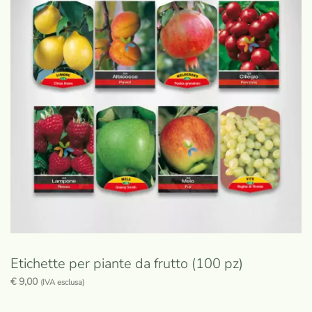
Etichette per piante da frutto (100 pz)
€
9,00
(IVA esclusa)
Questo