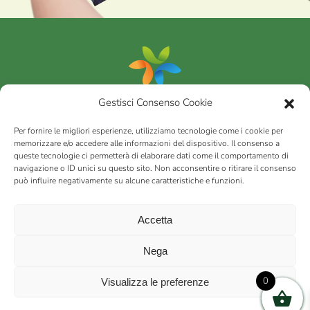
Gestisci Consenso Cookie
Portfolio
Per fornire le migliori esperienze, utilizziamo tecnologie come i cookie per
memorizzare e/o accedere alle informazioni del dispositivo. Il consenso a
queste tecnologie ci permetterà di elaborare dati come il comportamento di
AGRICOM
s.r.l.
navigazione o ID unici su questo sito. Non acconsentire o ritirare il consenso
può influire negativamente su alcune caratteristiche e funzioni.
via Montalbano 65 51100 Case Nuove di Masiano (PT) | codice
fiscale - partita IVA n. 01078860473 | Capitale sociale 60.200,00
Int. versato | Repertorio Economico Amministrativo C.C.I.A.A. di
Accetta
Pistoia n. 117066
sitemap
Privacy policy
Cookies (EU)
Nega
0
Visualizza le preferenze