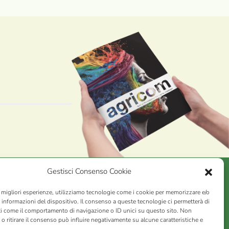
Gestisci Consenso Cookie
e migliori esperienze, utilizziamo tecnologie come i cookie per memorizzare e/o
AGRICOM
s.r.l.
 informazioni del dispositivo. Il consenso a queste tecnologie ci permetterà di
ti come il comportamento di navigazione o ID unici su questo sito. Non
VA n. 01078860473 | Capitale sociale 60.200,00 Int. versato |
o ritirare il consenso può influire negativamente su alcune caratteristiche e
rio Economico Amministrativo C.C.I.A.A. di Pistoia n. 117066