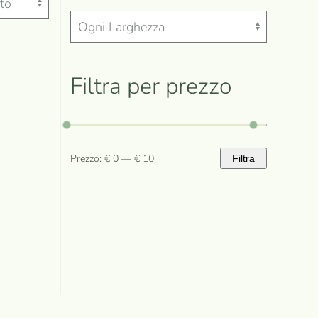
Filtra per prezzo
Prezzo:
€ 0
—
€ 10
Filtra
Prezzo
Prezzo
Min
Max