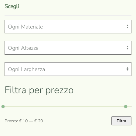
prodotto
Scegli
ha
più
varianti.
Le
opzioni
possono
essere
scelte
nella
Filtra per prezzo
pagina
del
prodotto
Prezzo:
€ 10
—
€ 20
Filtra
Prezzo
Prezzo
Min
Max