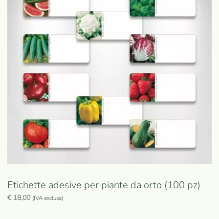
Etichette adesive per piante da orto (100 pz)
€
18,00
(IVA esclusa)
Questo