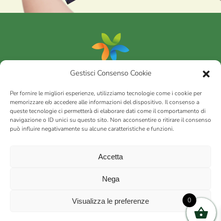
Gestisci Consenso Cookie
Portfolio
Per fornire le migliori esperienze, utilizziamo tecnologie come i cookie per
memorizzare e/o accedere alle informazioni del dispositivo. Il consenso a
queste tecnologie ci permetterà di elaborare dati come il comportamento di
AGRICOM
s.r.l.
navigazione o ID unici su questo sito. Non acconsentire o ritirare il consenso
può influire negativamente su alcune caratteristiche e funzioni.
via Montalbano 65 51100 Case Nuove di Masiano (PT) | codice
fiscale - partita IVA n. 01078860473 | Capitale sociale 60.200,00
Int. versato | Repertorio Economico Amministrativo C.C.I.A.A. di
Accetta
Pistoia n. 117066
sitemap
Privacy policy
Cookies (EU)
Nega
0
Visualizza le preferenze