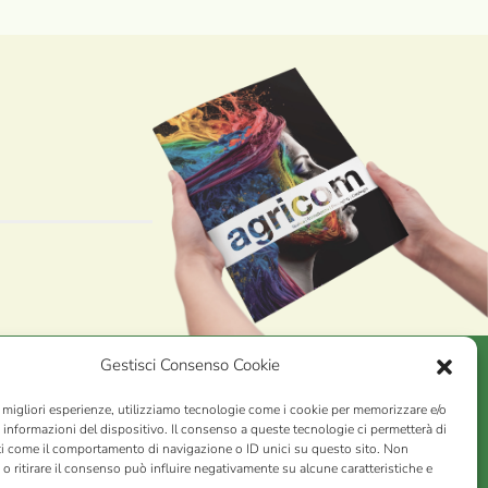
Gestisci Consenso Cookie
e migliori esperienze, utilizziamo tecnologie come i cookie per memorizzare e/o
AGRICOM
s.r.l.
 informazioni del dispositivo. Il consenso a queste tecnologie ci permetterà di
ti come il comportamento di navigazione o ID unici su questo sito. Non
VA n. 01078860473 | Capitale sociale 60.200,00 Int. versato |
o ritirare il consenso può influire negativamente su alcune caratteristiche e
rio Economico Amministrativo C.C.I.A.A. di Pistoia n. 117066