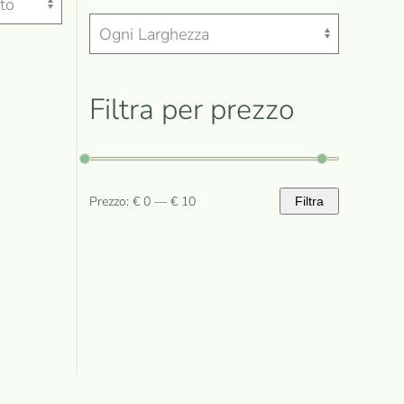
Filtra per prezzo
Prezzo:
€ 0
—
€ 10
Filtra
Prezzo
Prezzo
Min
Max