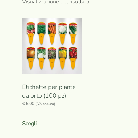
Visualizzazione del risultato
Etichette per piante
da orto (100 pz)
€
5,00
(IVA esclusa)
Questo
prodotto
Scegli
ha