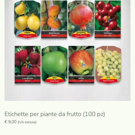
Etichette per piante da frutto (100 pz)
€
9,00
(IVA esclusa)
Questo