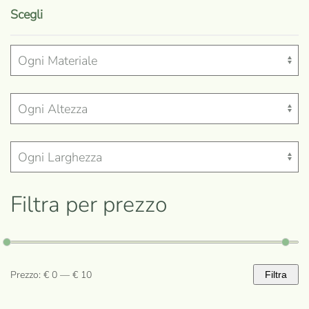
prodotto
Scegli
ha
più
varianti.
Le
opzioni
possono
essere
scelte
nella
Filtra per prezzo
pagina
del
prodotto
Prezzo:
€ 0
—
€ 10
Filtra
Prezzo
Prezzo
Min
Max