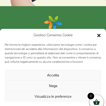
Gestisci Consenso Cookie
Portfolio
Per fornire le migliori esperienze, utilizziamo tecnologie come i cookie per
memorizzare e/o accedere alle informazioni del dispositivo. Il consenso a
queste tecnologie ci permetterà di elaborare dati come il comportamento di
AGRICOM
s.r.l.
navigazione o ID unici su questo sito. Non acconsentire o ritirare il consenso
può influire negativamente su alcune caratteristiche e funzioni.
via Montalbano 65 51100 Case Nuove di Masiano (PT) | codice
fiscale - partita IVA n. 01078860473 | Capitale sociale 60.200,00
Int. versato | Repertorio Economico Amministrativo C.C.I.A.A. di
Accetta
Pistoia n. 117066
sitemap
Privacy policy
Cookies (EU)
Nega
0
Visualizza le preferenze