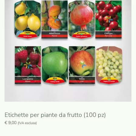
Etichette per piante da frutto (100 pz)
€
9,00
(IVA esclusa)
Questo