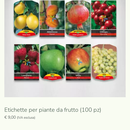
Etichette per piante da frutto (100 pz)
€
9,00
(IVA esclusa)
Questo