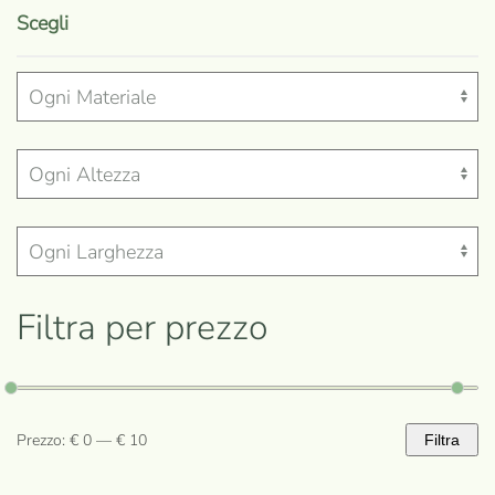
prodotto
Scegli
ha
più
varianti.
Le
opzioni
possono
essere
scelte
nella
Filtra per prezzo
pagina
del
prodotto
Prezzo:
€ 0
—
€ 10
Filtra
Prezzo
Prezzo
Min
Max