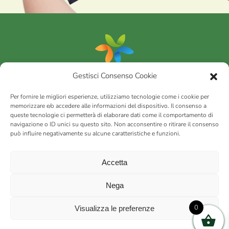
Gestisci Consenso Cookie
Portfolio
Per fornire le migliori esperienze, utilizziamo tecnologie come i cookie per
memorizzare e/o accedere alle informazioni del dispositivo. Il consenso a
queste tecnologie ci permetterà di elaborare dati come il comportamento di
AGRICOM
s.r.l.
navigazione o ID unici su questo sito. Non acconsentire o ritirare il consenso
può influire negativamente su alcune caratteristiche e funzioni.
via Montalbano 65 51100 Case Nuove di Masiano (PT) | codice
fiscale - partita IVA n. 01078860473 | Capitale sociale 60.200,00
Int. versato | Repertorio Economico Amministrativo C.C.I.A.A. di
Accetta
Pistoia n. 117066
sitemap
Privacy policy
Cookies (EU)
Nega
0
Visualizza le preferenze