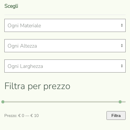
prodotto
Scegli
ha
più
varianti.
Le
opzioni
possono
essere
scelte
nella
Filtra per prezzo
pagina
del
prodotto
Prezzo:
€ 0
—
€ 10
Filtra
Prezzo
Prezzo
Min
Max