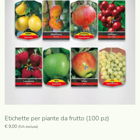
Etichette per piante da frutto (100 pz)
€
9,00
(IVA esclusa)
Questo