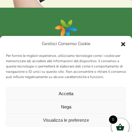
Gestisci Consenso Cookie
Portfolio
Per fornire le migliori esperienze, utilizziamo tecnologie come i cookie per
memorizzare e/o accedere alle informazioni del dispositivo. Il consenso a
queste tecnologie ci permetterà di elaborare dati come il comportamento di
AGRICOM
s.r.l.
navigazione o ID unici su questo sito. Non acconsentire o ritirare il consenso
può influire negativamente su alcune caratteristiche e funzioni.
via Montalbano 65 51100 Case Nuove di Masiano (PT) | codice
fiscale - partita IVA n. 01078860473 | Capitale sociale 60.200,00
Int. versato | Repertorio Economico Amministrativo C.C.I.A.A. di
Accetta
Pistoia n. 117066
sitemap
Privacy policy
Cookies (EU)
Nega
0
Visualizza le preferenze