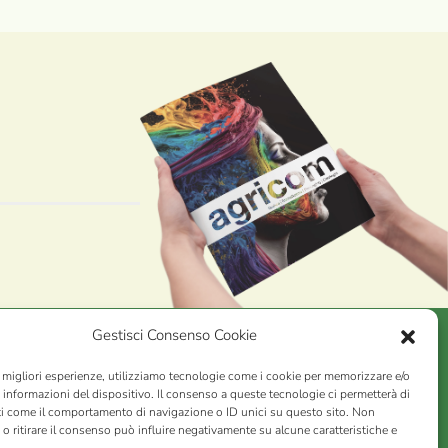
Gestisci Consenso Cookie
e migliori esperienze, utilizziamo tecnologie come i cookie per memorizzare e/o
AGRICOM
s.r.l.
 informazioni del dispositivo. Il consenso a queste tecnologie ci permetterà di
ti come il comportamento di navigazione o ID unici su questo sito. Non
VA n. 01078860473 | Capitale sociale 60.200,00 Int. versato |
o ritirare il consenso può influire negativamente su alcune caratteristiche e
rio Economico Amministrativo C.C.I.A.A. di Pistoia n. 117066