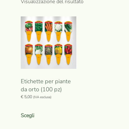
Visualizzazione del risultato
Etichette per piante
da orto (100 pz)
€
5,00
(IVA esclusa)
Questo
prodotto
Scegli
ha