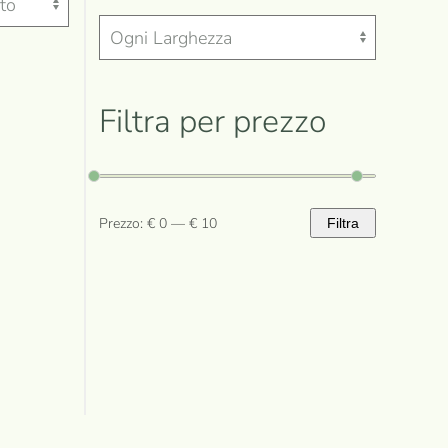
Filtra per prezzo
Prezzo:
€ 0
—
€ 10
Filtra
Prezzo
Prezzo
Min
Max