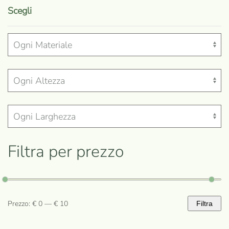
prodotto
Scegli
ha
più
varianti.
Le
opzioni
possono
essere
scelte
nella
Filtra per prezzo
pagina
del
prodotto
Prezzo:
€ 0
—
€ 10
Filtra
Prezzo
Prezzo
Min
Max