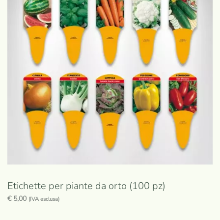
Etichette per piante da orto (100 pz)
€
5,00
(IVA esclusa)
Questo