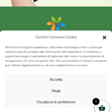
Gestisci Consenso Cookie
Portfolio
Per fornire le migliori esperienze, utilizziamo tecnologie come i cookie per
memorizzare e/o accedere alle informazioni del dispositivo. Il consenso a
queste tecnologie ci permetterà di elaborare dati come il comportamento di
AGRICOM
s.r.l.
navigazione o ID unici su questo sito. Non acconsentire o ritirare il consenso
può influire negativamente su alcune caratteristiche e funzioni.
via Montalbano 65 51100 Case Nuove di Masiano (PT) | codice
fiscale - partita IVA n. 01078860473 | Capitale sociale 60.200,00
Int. versato | Repertorio Economico Amministrativo C.C.I.A.A. di
Accetta
Pistoia n. 117066
sitemap
Privacy policy
Cookies (EU)
Nega
0
Visualizza le preferenze