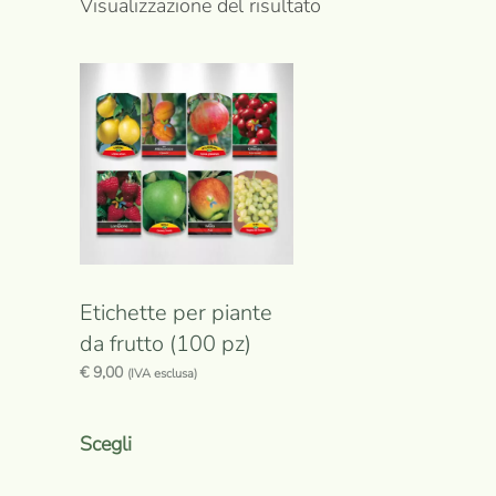
Visualizzazione del risultato
Etichette per piante
da frutto (100 pz)
€
9,00
(IVA esclusa)
Questo
prodotto
Scegli
ha