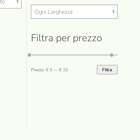
Filtra per prezzo
Prezzo:
€ 0
—
€ 10
Filtra
Prezzo
Prezzo
Min
Max