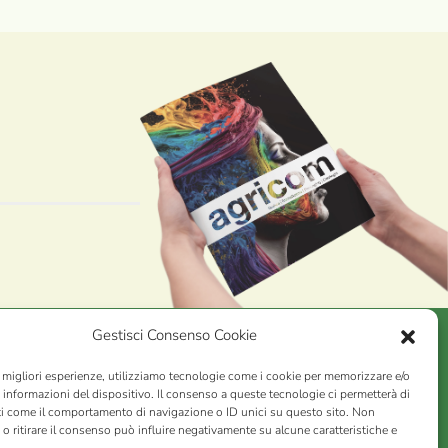
Gestisci Consenso Cookie
e migliori esperienze, utilizziamo tecnologie come i cookie per memorizzare e/o
AGRICOM
s.r.l.
 informazioni del dispositivo. Il consenso a queste tecnologie ci permetterà di
ti come il comportamento di navigazione o ID unici su questo sito. Non
VA n. 01078860473 | Capitale sociale 60.200,00 Int. versato |
o ritirare il consenso può influire negativamente su alcune caratteristiche e
rio Economico Amministrativo C.C.I.A.A. di Pistoia n. 117066