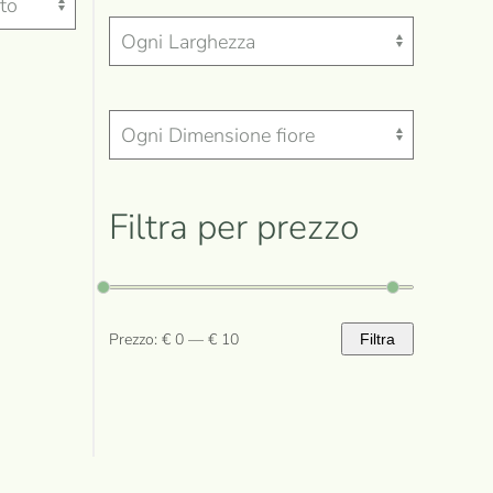
Filtra per prezzo
Prezzo:
€ 0
—
€ 10
Filtra
Prezzo
Prezzo
Min
Max