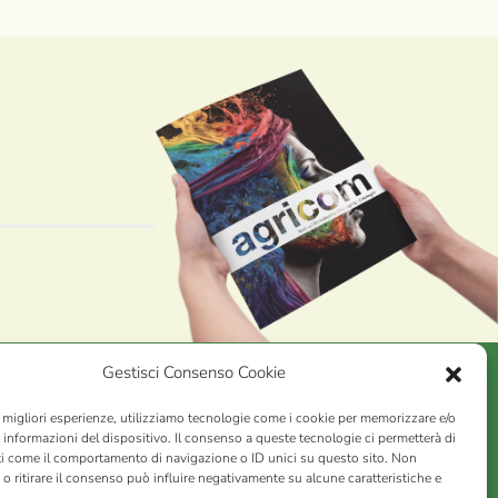
Gestisci Consenso Cookie
e migliori esperienze, utilizziamo tecnologie come i cookie per memorizzare e/o
AGRICOM
s.r.l.
 informazioni del dispositivo. Il consenso a queste tecnologie ci permetterà di
ti come il comportamento di navigazione o ID unici su questo sito. Non
VA n. 01078860473 | Capitale sociale 60.200,00 Int. versato |
o ritirare il consenso può influire negativamente su alcune caratteristiche e
rio Economico Amministrativo C.C.I.A.A. di Pistoia n. 117066