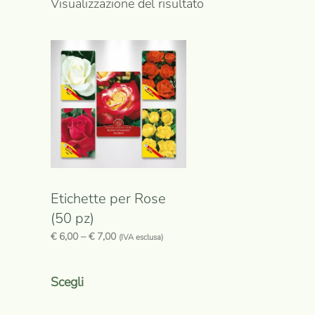
Visualizzazione del risultato
Etichette per Rose
(50 pz)
€
6,00
–
€
7,00
(IVA esclusa)
Questo
prodotto
Scegli
ha