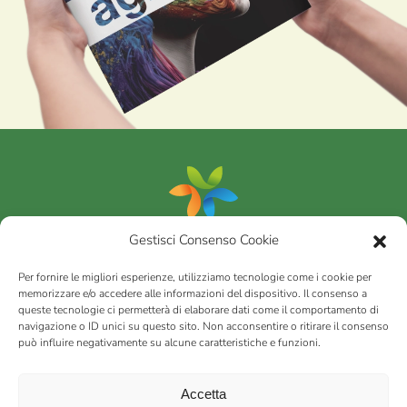
Gestisci Consenso Cookie
Portfolio
Per fornire le migliori esperienze, utilizziamo tecnologie come i cookie per
memorizzare e/o accedere alle informazioni del dispositivo. Il consenso a
queste tecnologie ci permetterà di elaborare dati come il comportamento di
AGRICOM
s.r.l.
navigazione o ID unici su questo sito. Non acconsentire o ritirare il consenso
può influire negativamente su alcune caratteristiche e funzioni.
via Montalbano 65 51100 Case Nuove di Masiano (PT) | codice
fiscale - partita IVA n. 01078860473 | Capitale sociale 60.200,00
Int. versato | Repertorio Economico Amministrativo C.C.I.A.A. di
Accetta
Pistoia n. 117066