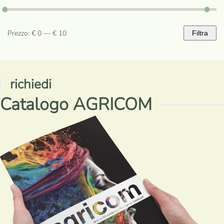
Prezzo:
€ 0
—
€ 10
Filtra
Prezzo
Prezzo
Min
Max
richiedi
Catalogo AGRICOM