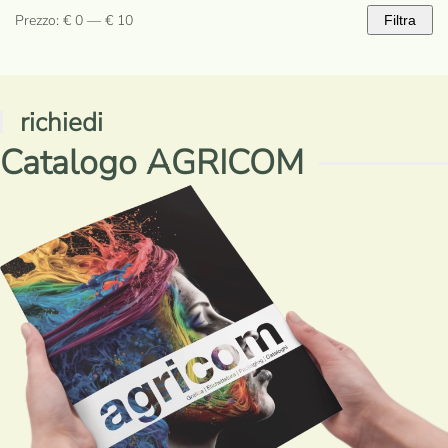
Prezzo:
€ 0
—
€ 10
Filtra
Prezzo
Prezzo
Min
Max
richiedi
Catalogo AGRICOM