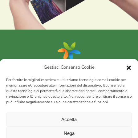
Gestisci Consenso Cookie
Portfolio
Per fornire le migliori esperienze, utilizziamo tecnologie come i cookie per
memorizzare e/o accedere alle informazioni del dispositivo. Il consenso a
queste tecnologie ci permetterà di elaborare dati come il comportamento di
AGRICOM
s.r.l.
navigazione o ID unici su questo sito. Non acconsentire o ritirare il consenso
può influire negativamente su alcune caratteristiche e funzioni.
via Montalbano 65 51100 Case Nuove di Masiano (PT) | codice
fiscale - partita IVA n. 01078860473 | Capitale sociale 60.200,00
Int. versato | Repertorio Economico Amministrativo C.C.I.A.A. di
Accetta
Pistoia n. 117066
sitemap
Privacy policy
Cookies (EU)
Nega