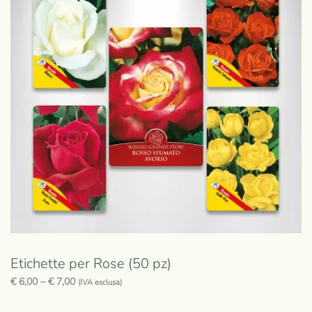
Etichette per Rose (50 pz)
€
6,00
–
€
7,00
(IVA esclusa)
Questo