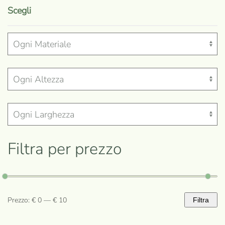
prodotto
Scegli
ha
più
varianti.
Le
opzioni
possono
essere
scelte
nella
Filtra per prezzo
pagina
del
prodotto
Prezzo:
€ 0
—
€ 10
Filtra
Prezzo
Prezzo
Min
Max