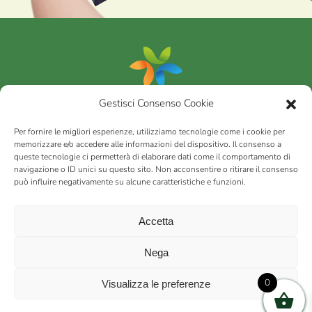
Gestisci Consenso Cookie
Portfolio
Per fornire le migliori esperienze, utilizziamo tecnologie come i cookie per
memorizzare e/o accedere alle informazioni del dispositivo. Il consenso a
queste tecnologie ci permetterà di elaborare dati come il comportamento di
AGRICOM
s.r.l.
navigazione o ID unici su questo sito. Non acconsentire o ritirare il consenso
può influire negativamente su alcune caratteristiche e funzioni.
via Montalbano 65 51100 Case Nuove di Masiano (PT) | codice
fiscale - partita IVA n. 01078860473 | Capitale sociale 60.200,00
Int. versato | Repertorio Economico Amministrativo C.C.I.A.A. di
Accetta
Pistoia n. 117066
sitemap
Privacy policy
Cookies (EU)
Nega
0
Visualizza le preferenze