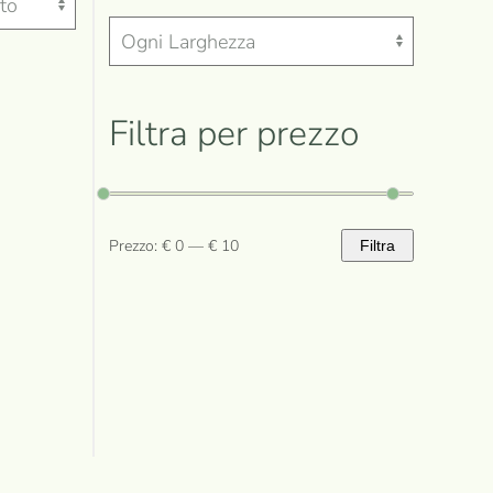
Filtra per prezzo
Prezzo:
€ 0
—
€ 10
Filtra
Prezzo
Prezzo
Min
Max