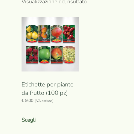
Visualizzazione del risultato
Etichette per piante
da frutto (100 pz)
€
9,00
(IVA esclusa)
Questo
prodotto
Scegli
ha