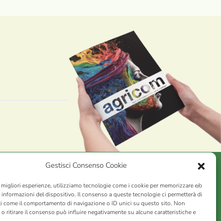
Gestisci Consenso Cookie
e migliori esperienze, utilizziamo tecnologie come i cookie per memorizzare e/o
AGRICOM
s.r.l.
 informazioni del dispositivo. Il consenso a queste tecnologie ci permetterà di
ti come il comportamento di navigazione o ID unici su questo sito. Non
VA n. 01078860473 | Capitale sociale 60.200,00 Int. versato |
o ritirare il consenso può influire negativamente su alcune caratteristiche e
rio Economico Amministrativo C.C.I.A.A. di Pistoia n. 117066