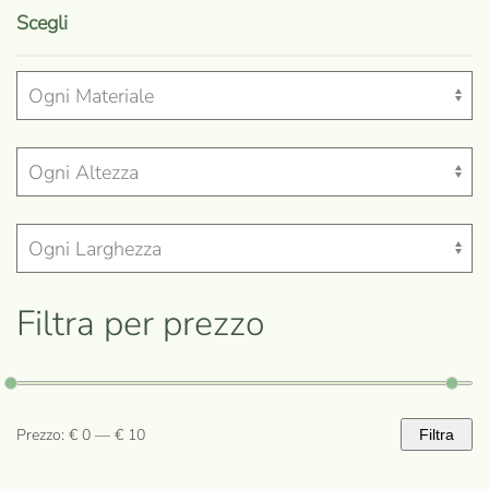
prodotto
Scegli
ha
più
varianti.
Le
opzioni
possono
essere
scelte
nella
Filtra per prezzo
pagina
del
prodotto
Prezzo:
€ 0
—
€ 10
Filtra
Prezzo
Prezzo
Min
Max