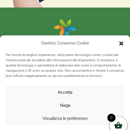
Gestisci Consenso Cookie
Portfolio
Per fornire le migliori esperienze, utilizziamo tecnologie come i cookie per
memorizzare e/o accedere alle informazioni del dispositivo. Il consenso a
queste tecnologie ci permetterà di elaborare dati come il comportamento di
AGRICOM
s.r.l.
navigazione o ID unici su questo sito. Non acconsentire o ritirare il consenso
può influire negativamente su alcune caratteristiche e funzioni.
via Montalbano 65 51100 Case Nuove di Masiano (PT) | codice
fiscale - partita IVA n. 01078860473 | Capitale sociale 60.200,00
Int. versato | Repertorio Economico Amministrativo C.C.I.A.A. di
Accetta
Pistoia n. 117066
sitemap
Privacy policy
Cookies (EU)
Nega
0
Visualizza le preferenze