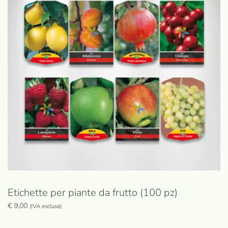
Etichette per piante da frutto (100 pz)
€
9,00
(IVA esclusa)
Questo