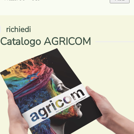
Prezzo
Prezzo
Min
Max
richiedi
Catalogo AGRICOM