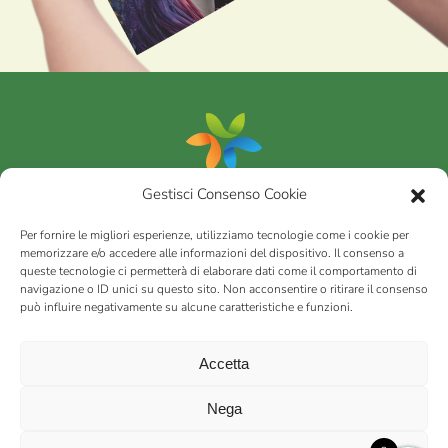
Gestisci Consenso Cookie
Portfolio
Per fornire le migliori esperienze, utilizziamo tecnologie come i cookie per
memorizzare e/o accedere alle informazioni del dispositivo. Il consenso a
queste tecnologie ci permetterà di elaborare dati come il comportamento di
AGRICOM
s.r.l.
navigazione o ID unici su questo sito. Non acconsentire o ritirare il consenso
può influire negativamente su alcune caratteristiche e funzioni.
via Montalbano 65 51100 Case Nuove di Masiano (PT) | codice
fiscale - partita IVA n. 01078860473 | Capitale sociale 60.200,00
Int. versato | Repertorio Economico Amministrativo C.C.I.A.A. di
Accetta
Pistoia n. 117066
sitemap
Privacy policy
Cookies (EU)
Nega