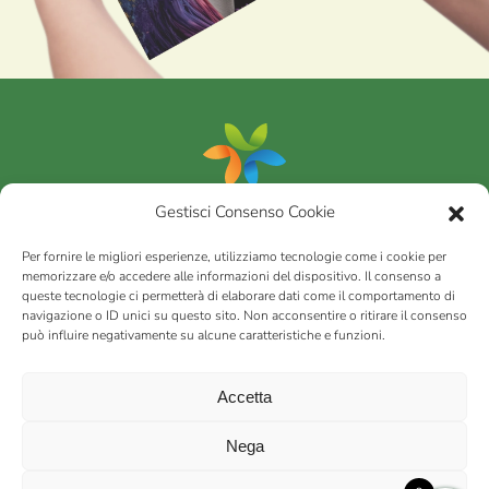
Gestisci Consenso Cookie
Portfolio
Per fornire le migliori esperienze, utilizziamo tecnologie come i cookie per
memorizzare e/o accedere alle informazioni del dispositivo. Il consenso a
queste tecnologie ci permetterà di elaborare dati come il comportamento di
AGRICOM
s.r.l.
navigazione o ID unici su questo sito. Non acconsentire o ritirare il consenso
può influire negativamente su alcune caratteristiche e funzioni.
via Montalbano 65 51100 Case Nuove di Masiano (PT) | codice
fiscale - partita IVA n. 01078860473 | Capitale sociale 60.200,00
Int. versato | Repertorio Economico Amministrativo C.C.I.A.A. di
Accetta
Pistoia n. 117066
sitemap
Privacy policy
Cookies (EU)
Nega