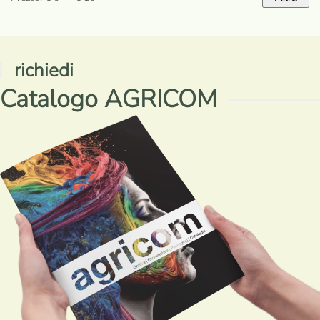
Prezzo
Prezzo
Min
Max
richiedi
Catalogo AGRICOM