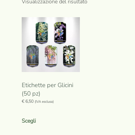
Visualizzazione del risultato
Etichette per Glicini
(50 pz)
€
6,50
(IVA esclusa)
Questo
prodotto
Scegli
ha