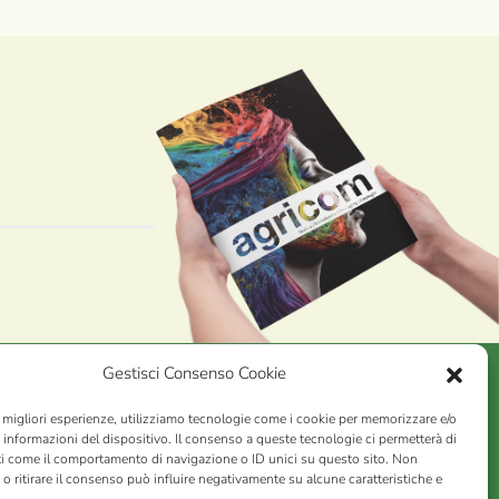
Gestisci Consenso Cookie
e migliori esperienze, utilizziamo tecnologie come i cookie per memorizzare e/o
AGRICOM
s.r.l.
 informazioni del dispositivo. Il consenso a queste tecnologie ci permetterà di
ti come il comportamento di navigazione o ID unici su questo sito. Non
VA n. 01078860473 | Capitale sociale 60.200,00 Int. versato |
o ritirare il consenso può influire negativamente su alcune caratteristiche e
rio Economico Amministrativo C.C.I.A.A. di Pistoia n. 117066