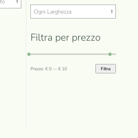
Filtra per prezzo
Prezzo:
€ 0
—
€ 10
Filtra
Prezzo
Prezzo
Min
Max