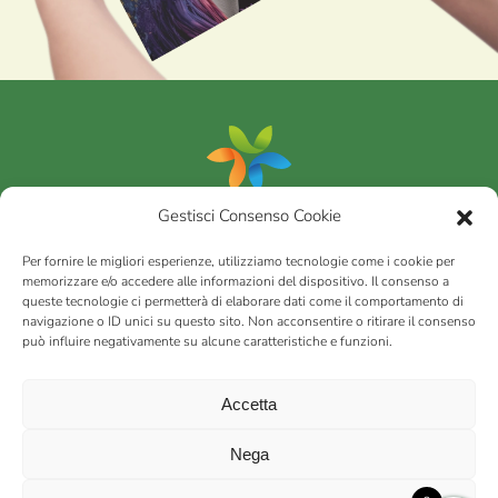
Gestisci Consenso Cookie
Portfolio
Per fornire le migliori esperienze, utilizziamo tecnologie come i cookie per
memorizzare e/o accedere alle informazioni del dispositivo. Il consenso a
queste tecnologie ci permetterà di elaborare dati come il comportamento di
AGRICOM
s.r.l.
navigazione o ID unici su questo sito. Non acconsentire o ritirare il consenso
può influire negativamente su alcune caratteristiche e funzioni.
via Montalbano 65 51100 Case Nuove di Masiano (PT) | codice
fiscale - partita IVA n. 01078860473 | Capitale sociale 60.200,00
Int. versato | Repertorio Economico Amministrativo C.C.I.A.A. di
Accetta
Pistoia n. 117066
sitemap
Privacy policy
Cookies (EU)
Nega