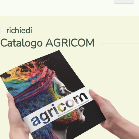
Prezzo
Prezzo
Min
Max
richiedi
Catalogo AGRICOM