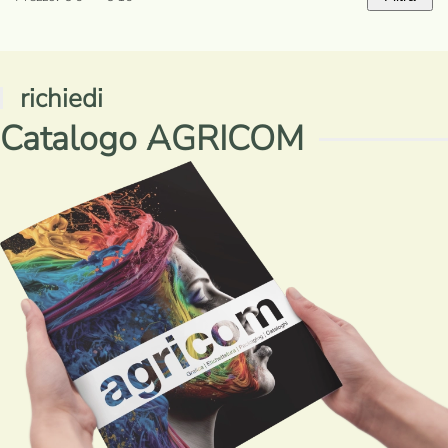
Prezzo
Prezzo
Min
Max
richiedi
Catalogo AGRICOM