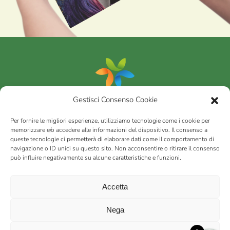
Gestisci Consenso Cookie
Portfolio
Per fornire le migliori esperienze, utilizziamo tecnologie come i cookie per
memorizzare e/o accedere alle informazioni del dispositivo. Il consenso a
queste tecnologie ci permetterà di elaborare dati come il comportamento di
AGRICOM
s.r.l.
navigazione o ID unici su questo sito. Non acconsentire o ritirare il consenso
può influire negativamente su alcune caratteristiche e funzioni.
via Montalbano 65 51100 Case Nuove di Masiano (PT) | codice
fiscale - partita IVA n. 01078860473 | Capitale sociale 60.200,00
Int. versato | Repertorio Economico Amministrativo C.C.I.A.A. di
Accetta
Pistoia n. 117066
sitemap
Privacy policy
Cookies (EU)
Nega